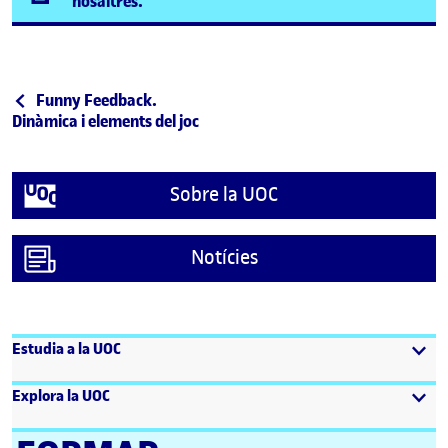
(s'obre en una finestra nova)
nosaltres.
Navegació d'entrades
Entrada anterior
Funny Feedback.
Dinàmica i elements del joc
Sobre la UOC
Notícies
Estudia a la UOC
Explora la UOC