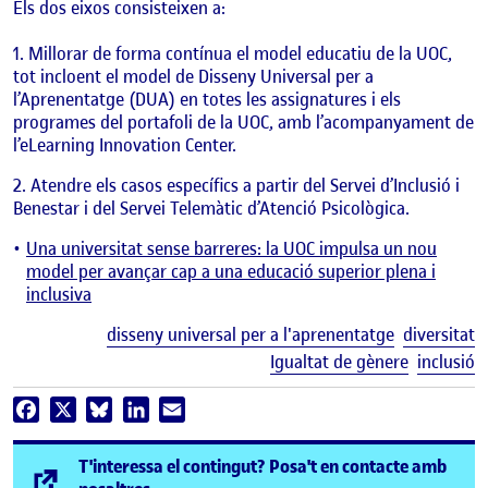
Els dos eixos consisteixen a:
Millorar de forma contínua el model educatiu de la UOC,
tot incloent el model de Disseny Universal per a
l’Aprenentatge (DUA) en totes les assignatures i els
programes del portafoli de la UOC, amb l’acompanyament de
l’eLearning Innovation Center.
Atendre els casos específics a partir del Servei d’Inclusió i
Benestar i del Servei Telemàtic d’Atenció Psicològica.
Una universitat sense barreres: la UOC impulsa un nou
model per avançar cap a una educació superior plena i
inclusiva
E
disseny universal per a l'aprenentatge
diversitat
Igualtat de gènere
inclusió
Facebook
X
Bluesky
LinkedIn
Email
T'interessa el contingut? Posa't en contacte amb