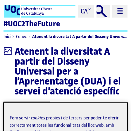
Saltar al contingut
Universitat Oberta
CA
de Catalunya
#UOC2TheFuture
Atenent la diversitat A partir del Disseny Universal per a l’Aprenentatge (DUA) i el servei d’atenció específic
Inici
Conec
Atenent la diversitat A
Infografia
partir del Disseny
Universal per a
l’Aprenentatge (DUA) i el
servei d’atenció específic
Descarregar
Fem servir
cookies
pròpies i de tercers per poder-te oferir
correctament totes les funcionalitats del lloc web, amb