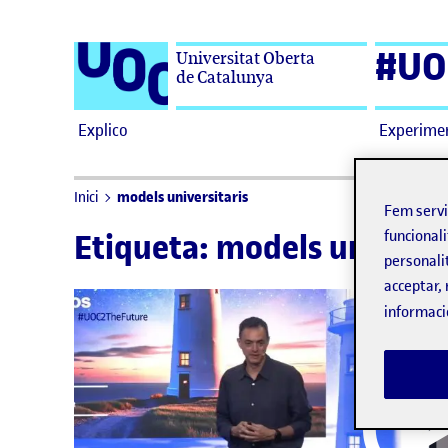
Saltar al contingut
#UO
Universitat Oberta
de Catalunya
Explico
Experime
models universitaris
Inici
Fem serv
funcionali
Etiqueta:
models universi
personali
acceptar, 
informaci