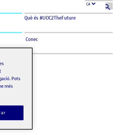
CA
Què és #UOC2TheFuture
Conec
les
t
gació. Pots
-ne més
rar