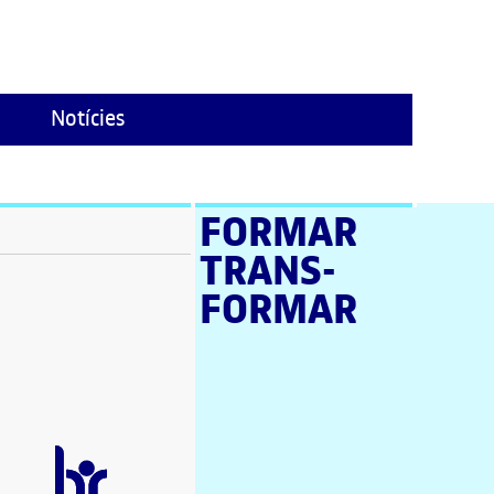
Notícies
FORMAR
TRANS­
stra nova)
FORMAR
a nova)
a nova)
en una finestra nova)
a nova)
estra nova)
una finestra nova)
nova)