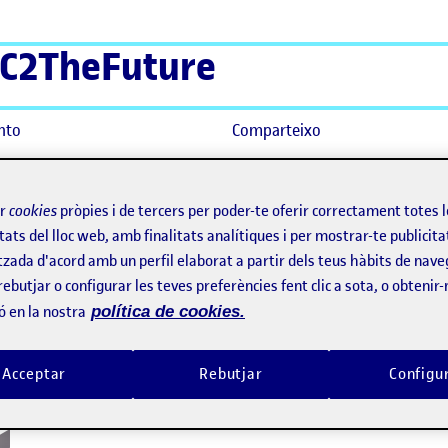
C2TheFuture
nto
Comparteixo
ir
cookies
pròpies i de tercers per poder-te oferir correctament totes 
tats del lloc web, amb finalitats analítiques i per mostrar-te publicita
taris
tzada d'acord amb un perfil elaborat a partir dels teus hàbits de nave
rebutjar o configurar les teves preferències fent clic a sota, o obtenir
ó en la nostra
política de cookies.
Acceptar
Rebutjar
Configu