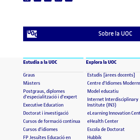
Sobre la UOC
Estudia a la UOC
Explora la UOC
(s'obre en una finestra nova)
(s
Graus
Estudis [àrees docents]
(s'obre en una finestra nova)
Màsters
Centre d'Idiomes Modern
(s'obre en
Postgraus, diplomes
Model educatiu
(s'obre en una finestra nova)
d'especialització i d'expert
Internet Interdisciplinary
(s'obre en una finestra nova)
(s'obre en 
Executive Education
Institute (IN3)
(s'obre en una finestra nova)
Doctorat i investigació
eLearning Innovation Cen
(s'obre en una finestra nova)
(s'obre en
Cursos de formació contínua
eHealth Center
(s'obre en una finestra nova)
(s'obre
Cursos d'idiomes
Escola de Doctorat
(s'obre en una fine
FP Jesuïtes Educació en
Hubbik