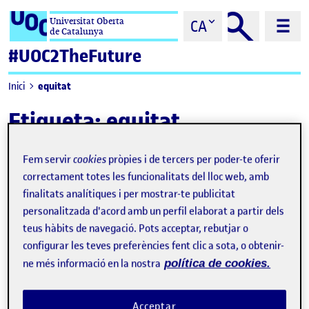
Saltar al contingut
Universitat Oberta
CA
de Catalunya
#UOC2TheFuture
equitat
Inici
Etiqueta:
equitat
Fem servir
cookies
pròpies i de tercers per poder-te oferir
correctament totes les funcionalitats del lloc web, amb
finalitats analítiques i per mostrar-te publicitat
personalitzada d'acord amb un perfil elaborat a partir dels
teus hàbits de navegació. Pots acceptar, rebutjar o
configurar les teves preferències fent clic a sota, o obtenir-
ne més informació en la nostra
política de cookies.
Acceptar