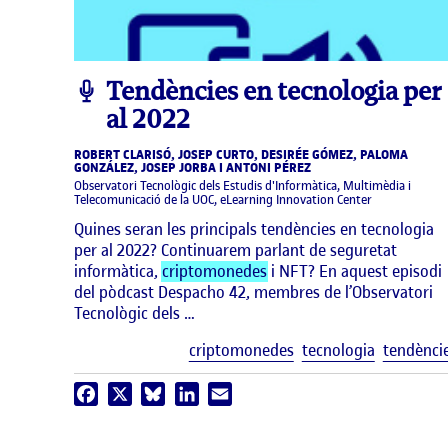
podcast
Tendències en tecnologia per
al 2022
ROBERT CLARISÓ, JOSEP CURTO, DESIRÉE GÓMEZ, PALOMA
GONZÁLEZ, JOSEP JORBA I ANTONI PÉREZ
Observatori Tecnològic dels Estudis d'Informàtica, Multimèdia i
Telecomunicació de la UOC, eLearning Innovation Center
Quines seran les principals tendències en tecnologia
per al 2022? Continuarem parlant de seguretat
informàtica,
criptomonedes
i NFT? En aquest episodi
del pòdcast Despacho 42, membres de l’Observatori
Tecnològic dels …
criptomonedes
tecnologia
tendènci
Facebook
X
Bluesky
LinkedIn
Email