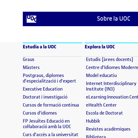
Sobre la UOC
Estudia a la UOC
Explora la UOC
(s'obre en una finestra nova)
(s
Graus
Estudis [àrees docents]
(s'obre en una finestra nova)
Màsters
Centre d'Idiomes Modern
(s'obre en
Postgraus, diplomes
Model educatiu
(s'obre en una finestra nova)
d'especialització i d'expert
Internet Interdisciplinary
(s'obre en una finestra nova)
(s'obre en 
Executive Education
Institute (IN3)
(s'obre en una finestra nova)
Doctorat i investigació
eLearning Innovation Cen
(s'obre en una finestra nova)
(s'obre en
Cursos de formació contínua
eHealth Center
(s'obre en una finestra nova)
(s'obre
Cursos d'idiomes
Escola de Doctorat
(s'obre en una fine
FP Jesuïtes Educació en
Hubbik
(s'obre en una finestra nova)
col·laboració amb la UOC
(s'
Revistes acadèmiques
(s'obre en una finestra nova)
Curs d'accés a la universitat
(s'obre en una f
Biblioteca