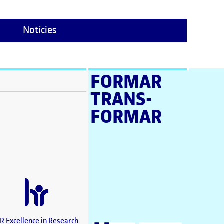
Notícies
FORMAR
TRANS­
stra nova)
FORMAR
a nova)
a nova)
en una finestra nova)
a nova)
estra nova)
una finestra nova)
nova)
a finestra nova)
R Excellence in Research