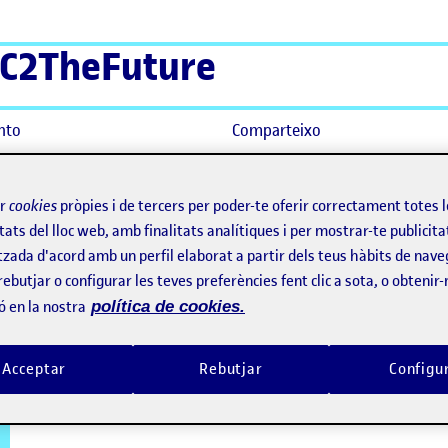
C2TheFuture
nto
Comparteixo
ir
cookies
pròpies i de tercers per poder-te oferir correctament totes 
tats del lloc web, amb finalitats analítiques i per mostrar-te publicita
tzada d'acord amb un perfil elaborat a partir dels teus hàbits de nave
rebutjar o configurar les teves preferències fent clic a sota, o obtenir
ó en la nostra
política de cookies.
Acceptar
Rebutjar
Configu