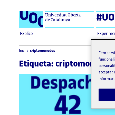
Saltar al contingut
#UO
Universitat Oberta
de Catalunya
Explico
Experime
criptomonedes
Inici
Fem serv
funcionali
Etiqueta:
criptomonedes
personali
acceptar, 
informaci