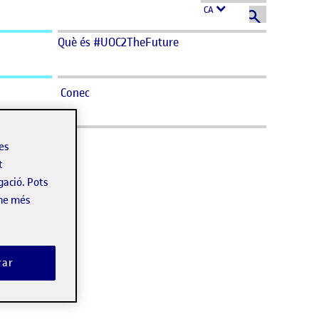
CA
Què és #UOC2TheFuture
Conec
les
t
gació. Pots
-ne més
rar