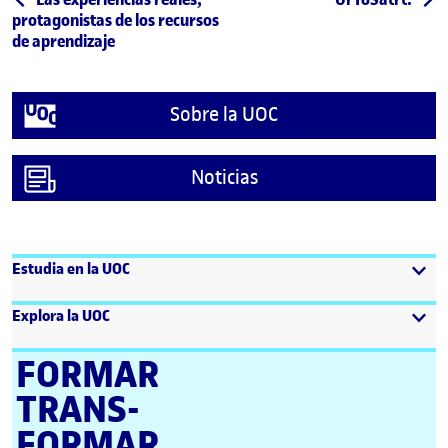
Post navigation
protagonistas de los recursos
de aprendizaje
Sobre la UOC
Noticias
Estudia en la UOC
Explora la UOC
FORMAR
TRANS­
FORMAR