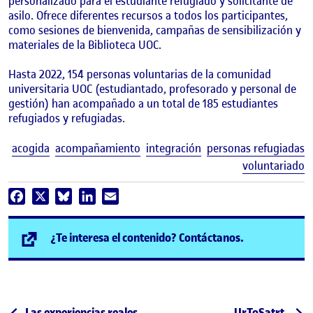
personalizado para el estudiante refugiado y solicitante de
asilo. Ofrece diferentes recursos a todos los participantes,
como sesiones de bienvenida, campañas de sensibilización y
materiales de la Biblioteca UOC.
Hasta 2022, 154 personas voluntarias de la comunidad
universitaria UOC (estudiantado, profesorado y personal de
gestión) han acompañado a un total de 185 estudiantes
refugiados y refugiadas.
E
acogida
acompañamiento
integración
personas refugiadas
voluntariado
Facebook
X
Bluesky
LinkedIn
Email
(se abre en n
¿Te interesa el contenido? Contáctanos.
Publicación anterior
Siguiente public
Las experiencias reales,
UrToSatrt.