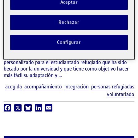
Aceptar
video
Innovación en la acogida de
estudiantes en línea: recursos y
Rechazar
figuras de acompañamiento
ALEIDA GIRALTE, PATRICIA BENSON Y JOAN ROS.
Configurar
Área de Globalización y Cooperación, UOC
La UOC impulsa el programa de acompañamiento
personalizado para el estudiantado refugiado que ha sido
becado por la universidad y que tiene como objetivo hacer
más fácil su adaptación y …
E
acogida
acompañamiento
integración
personas refugiadas
voluntariado
Facebook
X
Bluesky
LinkedIn
Email