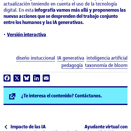
actualización teniendo en cuenta el uso de la tecnología
digital. En esta
infografía vamos más allá y proponemos las
nuevas acciones que se desprenden del trabajo conjunto
entre los humanos y las IA generativas.
Versión interactiva
E
diseño instuccional
IA generativa
inteligencia artificial
pedagogía
taxonomía de bloom
Facebook
X
Bluesky
LinkedIn
Email
(se abre en n
¿Te interesa el contenido? Contáctanos.
Post navigation
Publicación anterior
Siguiente publicación
Impacto de las IA
Ayudante virtual con