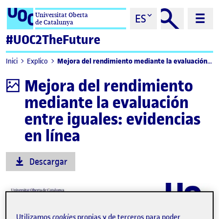
Saltar al contenido
Universitat Oberta
ES
de Catalunya
#UOC2TheFuture
Mejora del rendimiento mediante la evaluación entre iguales: evidencias en línea
Inici
Explico
Mejora del rendimiento
Infografía
mediante la evaluación
entre iguales: evidencias
en línea
Descargar
Utilizamos
cookies
propias y de terceros para poder