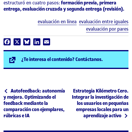
estructuró en cuatro pasos:
formación previa, primera
entrega, evaluación cruzada y segunda entrega (revisión).
E
evaluación en línea
evaluación entre iguales
evaluación por pares
Facebook
X
Bluesky
LinkedIn
Email
(se abre en n
¿Te interesa el contenido? Contáctanos.
Post navigation
Publicación anterior
Siguiente publicación
Autofeedback: autonomía
Estrategia Kilómetro Cero.
y mejora. Optimizando el
Integrar la investigación de
feedback mediante la
los usuarios en pequeñas
comparación con ejemplares,
empresas locales para un
rúbricas e IA
aprendizaje activo