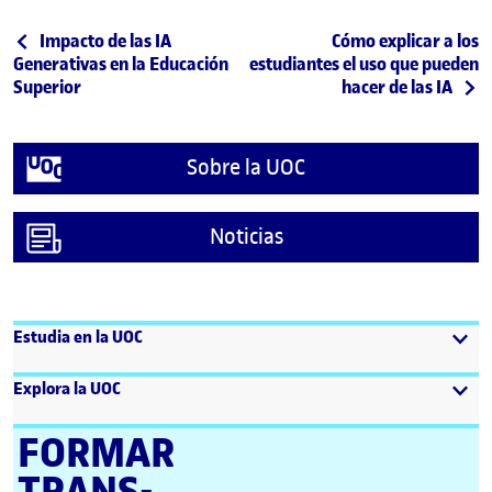
Post navigation
Publicación anterior
Siguiente publicació
Impacto de las IA
Cómo explicar a los
Generativas en la Educación
estudiantes el uso que pueden
Superior
hacer de las IA
Sobre la UOC
Noticias
Estudia en la UOC
Explora la UOC
FORMAR
TRANS­