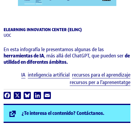
ELEARNING INNOVATION CENTER (ELINC)
UOC
En esta infografía le presentamos algunas de las
herramientas de IA
, más allá del ChatGPT, que pueden ser
de
utilidad en diferentes ámbitos.
E
IA
inteligencia artificial
recursos para el aprendizaje
recursos per a l’aprenentatge
Facebook
X
Bluesky
LinkedIn
Email
(se abre en n
¿Te interesa el contenido? Contáctanos.