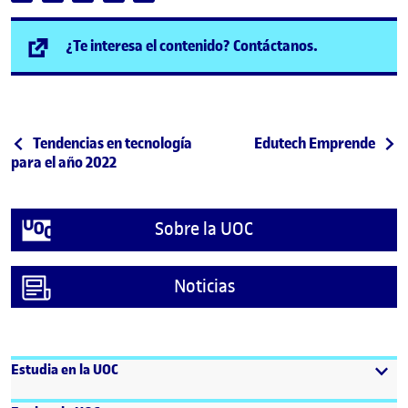
(se abre en n
¿Te interesa el contenido? Contáctanos.
Post navigation
Publicación anterior
Siguiente publicación
Tendencias en tecnología
Edutech Emprende
para el año 2022
Sobre la UOC
Noticias
Estudia en la UOC