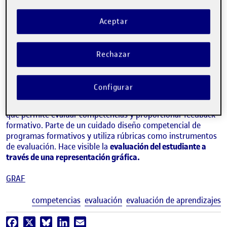
Aceptar
Rechazar
CRISTINA GIRONA
eLearning Innovation Center, UOC
Configurar
Sistema de evaluación basado en evidencias de aprendizaje
que permite evaluar competencias y proporcionar feedback
formativo. Parte de un cuidado diseño competencial de
programas formativos y utiliza rúbricas como instrumentos
de evaluación. Hace visible la
evaluación del estudiante a
través de una representación gráfica.
GRAF
E
competencias
evaluación
evaluación de aprendizajes
Facebook
X
Bluesky
LinkedIn
Email