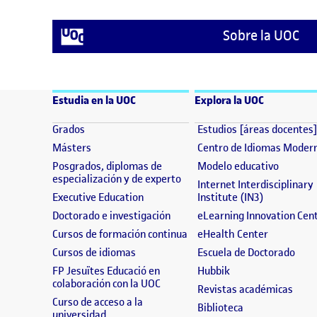
Sobre la UOC
Estudia en la UOC
Explora la UOC
(se abre en nueva ventana)
Grados
Estudios [áreas docentes
(se abre en nueva ventana)
Másters
Centro de Idiomas Moder
(se abre
Posgrados, diplomas de
Modelo educativo
(se abre en nueva ventana)
especialización y de experto
Internet Interdisciplinary
(se abre en nueva ventana)
(se abre en
Executive Education
Institute (IN3)
(se abre en nueva ventana)
Doctorado e investigación
eLearning Innovation Cen
(se abre en nueva ventana)
(se abre e
Cursos de formación continua
eHealth Center
(se abre en nueva ventana)
(se 
Cursos de idiomas
Escuela de Doctorado
(se abre en nueva 
FP Jesuïtes Educació en
Hubbik
(se abre en nueva ventana)
colaboración con la UOC
(se a
Revistas académicas
Curso de acceso a la
(se abre en nue
Biblioteca
(se abre en nueva ventana)
universidad