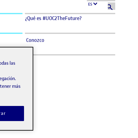
ES
¿Qué es #UOC2TheFuture?
Conozco
odas las
vegación.
obtener más
rar