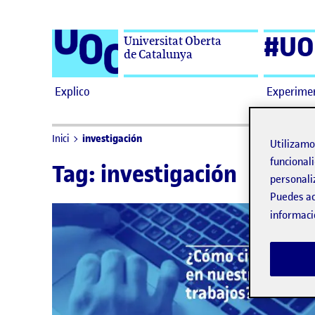
Saltar al contenido
#UO
Universitat Oberta
de Catalunya
Explico
Experime
investigación
Inici
Utilizam
funcionali
Tag:
investigación
personali
Puedes ac
informaci