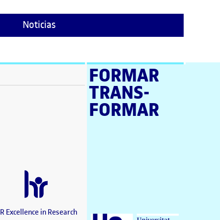
Noticias
FORMAR
TRANS­
ventana)
FORMAR
tana)
tana)
e en nueva ventana)
tana)
a ventana)
 en nueva ventana)
ana)
nueva ventana)
R Excellence in Research
Universitat Oberta de Catalunya (UOC)