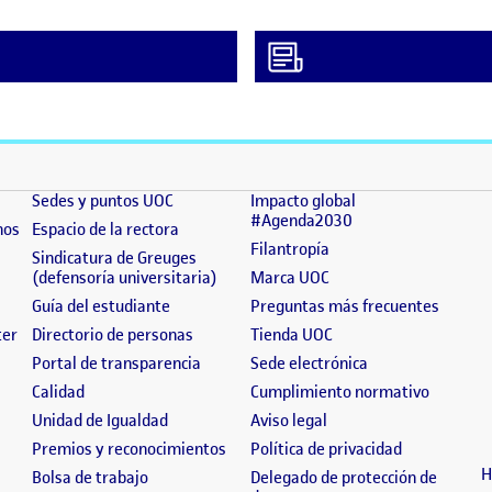
(se abre en nueva ventana)
(se abre en nueva ventana)
]
Sedes y puntos UOC
Impacto global
(se abre en nueva 
#Agenda2030
(se abre en nueva ventana)
(se abre en nueva ventana)
nos
Espacio de la rectora
(se abre en nueva ven
Filantropía
 en nueva ventana)
Sindicatura de Greuges
(se abre en nueva ventana)
(se abre en nueva ven
(defensoría universitaria)
Marca UOC
 nueva ventana)
(se abre en nueva ventana)
(se abr
Guía del estudiante
Preguntas más frecuentes
(se abre en nueva ventana)
(se abre en nueva ventana)
(se abre en nueva ven
ter
Directorio de personas
Tienda UOC
n nueva ventana)
(se abre en nueva ventana)
(se abre en nuev
Portal de transparencia
Sede electrónica
abre en nueva ventana)
(se abre en nueva ventana)
(se abre
Calidad
Cumplimiento normativo
ventana)
(se abre en nueva ventana)
(se abre en nueva vent
Unidad de Igualdad
Aviso legal
bre en nueva ventana)
(se abre en nueva ventana)
(se abre en 
Premios y reconocimientos
Política de privacidad
H
va ventana)
(se abre en nueva ventana)
Bolsa de trabajo
Delegado de protección de