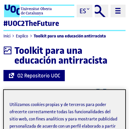
Saltar al contenido
Universitat Oberta
ES
de Catalunya
#UOC2TheFuture
Toolkit para una educación antirracista
Inici
Explico
Toolkit para una
Infografía
educación antirracista
(se abre en nueva ventana)
O2 Repositorio UOC
Utilizamos
cookies
propias y de terceros para poder
ofrecerte correctamente todas las funcionalidades del
sitio web, con fines analíticos y para mostrarte publicidad
personalizada de acuerdo con un perfil elaborado a partir