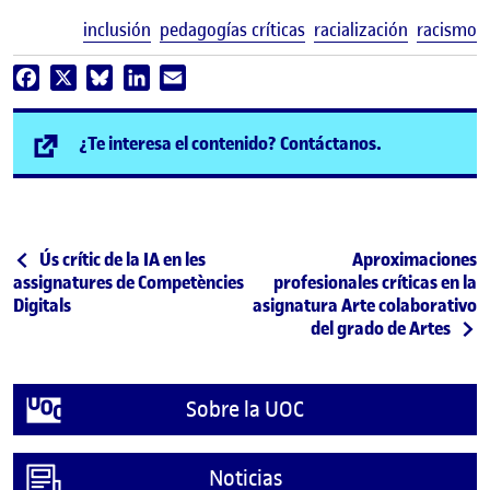
E
inclusión
pedagogías críticas
racialización
racismo
Facebook
X
Bluesky
LinkedIn
Email
(se abre en n
¿Te interesa el contenido? Contáctanos.
Post navigation
Publicación anterior
Siguiente publicac
Ús crític de la IA en les
Aproximaciones
assignatures de Competències
profesionales críticas en la
Digitals
asignatura Arte colaborativo
del grado de Artes
Sobre la UOC
Noticias