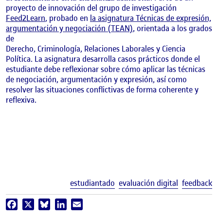
proyecto de innovación del grupo de investigación
Feed2Learn
, probado en
la asignatura Técnicas de expresión,
argumentación y negociación (TEAN)
, orientada a los grados
de
Derecho, Criminología, Relaciones Laborales y Ciencia
Política. La asignatura desarrolla casos prácticos donde el
estudiante debe reflexionar sobre cómo aplicar las técnicas
de negociación, argumentación y expresión, así como
resolver las situaciones conflictivas de forma coherente y
reflexiva.
E
estudiantado
evaluación digital
feedback
Facebook
X
Bluesky
LinkedIn
Email