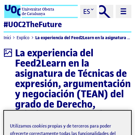
Saltar al contenido
Universitat Oberta
ES
de Catalunya
#UOC2TheFuture
La experiencia del Feed2Learn en la asignatura de Técnicas de expresión, argumentación y negociación (TEAN) del grado de Derecho, Criminología, Relaciones Laborales y Ciencia Política
Inici
Explico
La experiencia del
Infografía
Feed2Learn en la
asignatura de Técnicas de
expresión, argumentación
y negociación (TEAN) del
grado de Derecho,
Criminología, Relaciones
Laborales y Ciencia
Utilizamos
cookies
propias y de terceros para poder
Política
ofrecerte correctamente todas las funcionalidades del