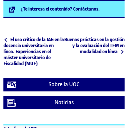
(se abre en n
¿Te interesa el contenido? Contáctanos.
Post navigation
Publicación anterior
Siguiente publicación
El uso crítico de la IAG en la
Buenas prácticas en la gestión
docencia universitaria en
y la evaluación del TFM en
línea. Experiencias en el
modalidad en línea
máster universitario de
Fiscalidad (MUF)
Sobre la UOC
Noticias