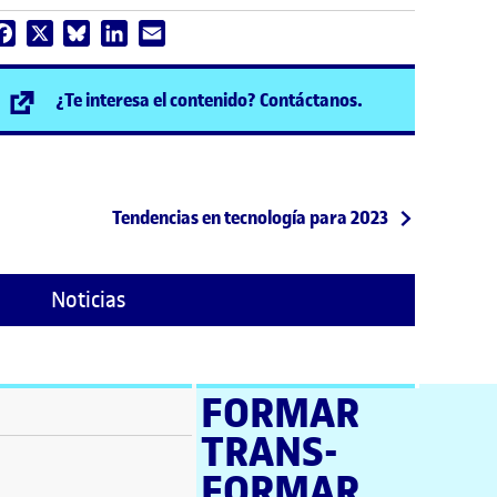
Facebook
X
Bluesky
LinkedIn
Email
(se abre en nuev
¿Te interesa el contenido? Contáctanos.
Siguiente publicación
Tendencias en tecnología para 2023
Noticias
FORMAR
TRANS­
ventana)
FORMAR
tana)