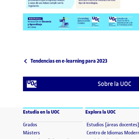
Post navigation
Publicación anterior
Tendencias en e-learning para 2023
Sobre la UOC
Estudia en la UOC
Explora la UOC
(se abre en nueva ventana)
Grados
Estudios [áreas docentes
(se abre en nueva ventana)
Másters
Centro de Idiomas Moder