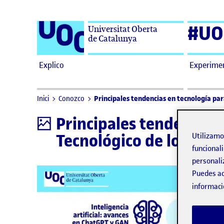
Saltar al contenido
#UO
Universitat Oberta
de Catalunya
Explico
Experime
Principales tendencias en tecnología par
Inici
Conozco
Principales tendencias 
Infografía
Tecnológico de los EIM
Utilizam
funcionali
personali
Puedes ac
informaci