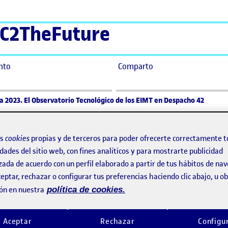
C2TheFuture
nto
Comparto
a 2023. El Observatorio Tecnológico de los EIMT en Despacho 42
en tecnología para 2023. El Ob
T en Despacho 42
os
cookies
propias y de terceros para poder ofrecerte correctamente t
dades del sitio web, con fines analíticos y para mostrarte publicidad
zada de acuerdo con un perfil elaborado a partir de tus hábitos de na
R
eptar, rechazar o configurar tus preferencias haciendo clic abajo, u 
G
ón en nuestra
política de cookies.
O
M
E
Aceptar
Rechazar
Configu