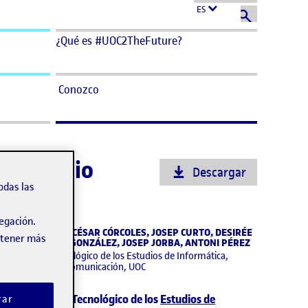
ES
¿Qué es #UOC2TheFuture?
Conozco
servatorio
Descargar
odas las
vegación.
OBERT CLARISÓ, CÉSAR CÓRCOLES, JOSEP CURTO, DESIRÉE
obtener más
ÓMEZ, PALOMA GONZÁLEZ, JOSEP JORBA, ANTONI PÉREZ
bservatorio Tecnológico de los Estudios de Informática,
ultimedia y Telecomunicación, UOC
l
Observatorio Tecnológico de los
Estudios de
rar