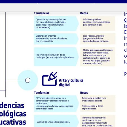
I
U
i
C
l
E
i
m
d
c
l
P