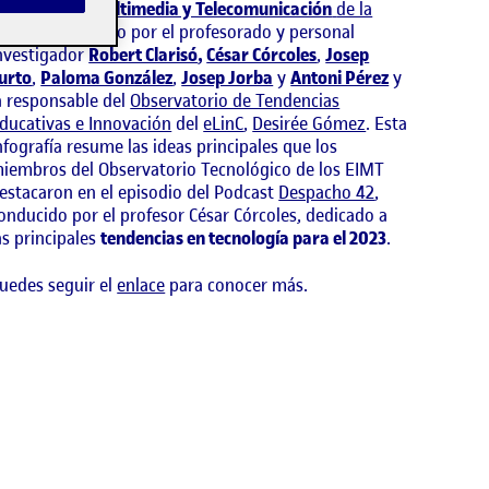
nformática, Multimedia y Telecomunicación
de la
OC
está formado por el profesorado y personal
nvestigador
Robert Clarisó
,
César Córcoles
,
Josep
urto
,
Paloma González
,
Josep Jorba
y
Antoni Pérez
y
a responsable del
Observatorio de Tendencias
ducativas e Innovación
del
eLinC
,
Desirée Gómez
.
Esta
nfografía resume las ideas principales que los
iembros del Observatorio Tecnológico de los EIMT
estacaron en el episodio del Podcast
Despacho 42
,
onducido por el profesor César Córcoles, dedicado a
as principales
tendencias en tecnología para el 2023
.
uedes seguir el
enlace
para conocer más.