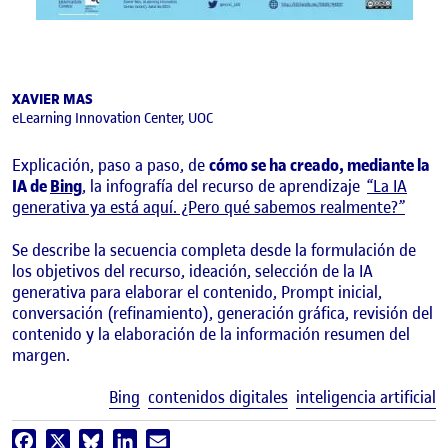
XAVIER MAS
eLearning Innovation Center, UOC
Explicación, paso a paso, de
cómo se ha creado, mediante la
IA de
Bing
, la infografía del recurso de aprendizaje
“La IA
generativa ya está aquí. ¿Pero qué sabemos realmente?”
Se describe la secuencia completa desde la formulación de
los objetivos del recurso, ideación, selección de la IA
generativa para elaborar el contenido, Prompt inicial,
conversación (refinamiento), generación gráfica, revisión del
contenido y la elaboración de la información resumen del
margen.
E
Bing
contenidos digitales
inteligencia artificial
Facebook
X
Bluesky
LinkedIn
Email