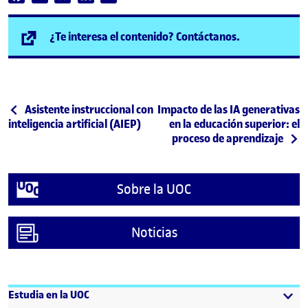
(se abre en n
¿Te interesa el contenido? Contáctanos.
Post navigation
Publicación anterior
Siguiente publicación
Asistente instruccional con
Impacto de las IA generativas
inteligencia artificial (AIEP)
en la educación superior: el
proceso de aprendizaje
Sobre la UOC
Noticias
Estudia en la UOC