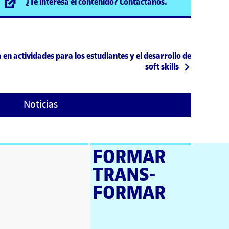
(se abre en nuev
¿Te interesa el contenido? Contáctanos.
a en actividades para los estudiantes y el desarrollo de
soft skills
Noticias
FORMAR
TRANS­
ventana)
FORMAR
tana)
tana)
e en nueva ventana)