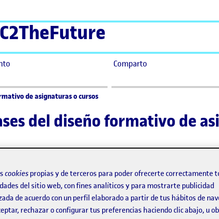
C2TheFuture
nto
Comparto
ormativo de asignaturas o cursos
fases del diseño formativo de a
M
os
cookies
propias y de terceros para poder ofrecerte correctamente t
e
dades del sitio web, con fines analíticos y para mostrarte publicidad
i
zada de acuerdo con un perfil elaborado a partir de tus hábitos de na
I
eptar, rechazar o configurar tus preferencias haciendo clic abajo, u 
f