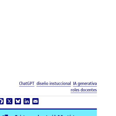
Etiquetas
ChatGPT
diseño instuccional
IA generativa
roles docentes
Facebook
X
Bluesky
LinkedIn
Email