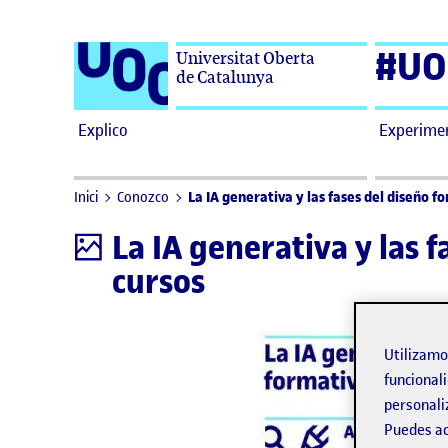
Saltar al contenido
#UO
Universitat Oberta
de Catalunya
Explico
Experime
La IA generativa y las fases del diseño f
Inici
Conozco
La IA generativa y las 
Infografía
cursos
Utilizam
funcionali
personali
Puedes ac