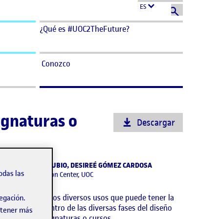
ES
¿Qué es #UOC2TheFuture?
Conozco
signaturas o
Descargar
ARTA MERINO RUBIO, DESIREÉ GÓMEZ CARDOSA
odas las
Learning Innovation Center, UOC
nfografía sobre los diversos usos que puede tener la
vegación.
A generativa dentro de las diversas fases del diseño
obtener más
ormativo de asignaturas o cursos