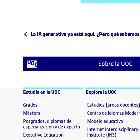
Post navigation
Publicación anterior
La IA generativa ya está aquí. ¿Pero qué sabemo
Sobre la UOC
Estudia en la UOC
Explora la UOC
(se abre en nueva ventana)
Grados
Estudios [áreas docentes
(se abre en nueva ventana)
Másters
Centro de Idiomas Moder
(se abre
Posgrados, diplomas de
Modelo educativo
(se abre en nueva ventana)
especialización y de experto
Internet Interdisciplinary
(se abre en nueva ventana)
(se abre en
Executive Education
Institute (IN3)