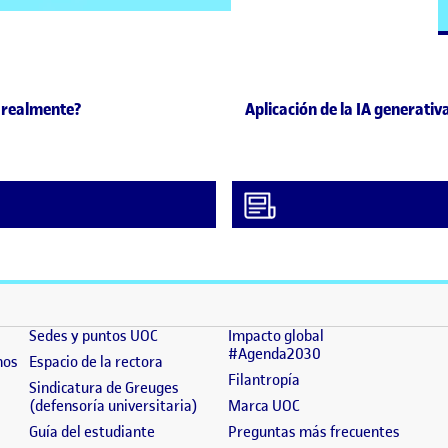
Siguiente publicación
s realmente?
Aplicación de la IA generativ
(se abre en nueva ventana)
(se abre en nueva ventana)
]
Sedes y puntos UOC
Impacto global
(se abre en nueva 
#Agenda2030
(se abre en nueva ventana)
(se abre en nueva ventana)
nos
Espacio de la rectora
(se abre en nueva ven
Filantropía
 en nueva ventana)
Sindicatura de Greuges
(se abre en nueva ventana)
(se abre en nueva ven
(defensoría universitaria)
Marca UOC
 nueva ventana)
(se abre en nueva ventana)
(se abr
Guía del estudiante
Preguntas más frecuentes