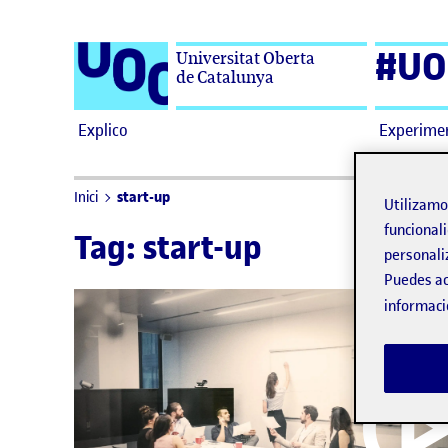
Saltar al contenido
#UO
Universitat Oberta
de Catalunya
Explico
Experime
start-up
Inici
Utilizam
funcionali
Tag:
start-up
personali
Puedes ac
informaci