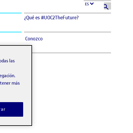
ES
¿Qué es #UOC2TheFuture?
Conozco
odas las
vegación.
obtener más
rar