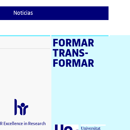
Noticias
FORMAR
TRANS­
ventana)
FORMAR
tana)
tana)
e en nueva ventana)
tana)
a ventana)
 en nueva ventana)
ana)
nueva ventana)
R Excellence in Research
Universitat Oberta de Catalunya (UOC)