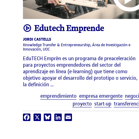
video
Edutech Emprende
JORDI CASTELLS
Knowledge Transfer & Entrepreneurship, Área de Investigación e
Innovación, UOC
EduTECH Emprèn es un programa de preaceleración
para proyectos emprendedores del sector del
aprendizaje en línea (e-learning) que tiene como
objetivo apoyar el desarrollo del prototipo o servicio,
la definición …
emprendimiento
empresa emergente
negoc
proyecto
start-up
transferenc
Facebook
X
Bluesky
LinkedIn
Email