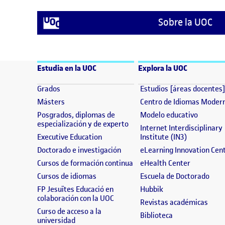
Sobre la UOC
Estudia en la UOC
Explora la UOC
(se abre en nueva ventana)
Grados
Estudios [áreas docentes
(se abre en nueva ventana)
Másters
Centro de Idiomas Moder
(se abre
Posgrados, diplomas de
Modelo educativo
(se abre en nueva ventana)
especialización y de experto
Internet Interdisciplinary
(se abre en nueva ventana)
(se abre en
Executive Education
Institute (IN3)
(se abre en nueva ventana)
Doctorado e investigación
eLearning Innovation Cen
(se abre en nueva ventana)
(se abre e
Cursos de formación continua
eHealth Center
(se abre en nueva ventana)
(se 
Cursos de idiomas
Escuela de Doctorado
(se abre en nueva 
FP Jesuïtes Educació en
Hubbik
(se abre en nueva ventana)
colaboración con la UOC
(se a
Revistas académicas
Curso de acceso a la
(se abre en nue
Biblioteca
(se abre en nueva ventana)
universidad