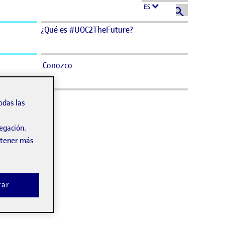
ES
¿Qué es #UOC2TheFuture?
Conozco
odas las
vegación.
obtener más
rar