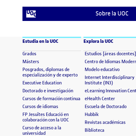
Sobre la UOC
Estudia en la UOC
Explora la UOC
(se abre en nueva ventana)
Grados
Estudios [áreas docentes
(se abre en nueva ventana)
Másters
Centro de Idiomas Moder
(se abre
Posgrados, diplomas de
Modelo educativo
(se abre en nueva ventana)
especialización y de experto
Internet Interdisciplinary
(se abre en nueva ventana)
(se abre en
Executive Education
Institute (IN3)
(se abre en nueva ventana)
Doctorado e investigación
eLearning Innovation Cen
(se abre en nueva ventana)
(se abre e
Cursos de formación continua
eHealth Center
(se abre en nueva ventana)
(se 
Cursos de idiomas
Escuela de Doctorado
(se abre en nueva 
FP Jesuïtes Educació en
Hubbik
(se abre en nueva ventana)
colaboración con la UOC
(se a
Revistas académicas
Curso de acceso a la
(se abre en nue
Biblioteca
(se abre en nueva ventana)
universidad