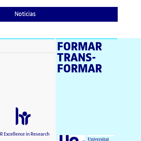
Noticias
FORMAR
TRANS­
ventana)
FORMAR
tana)
tana)
e en nueva ventana)
tana)
a ventana)
 en nueva ventana)
ana)
nueva ventana)
R Excellence in Research
Universitat Oberta de Catalunya (UOC)