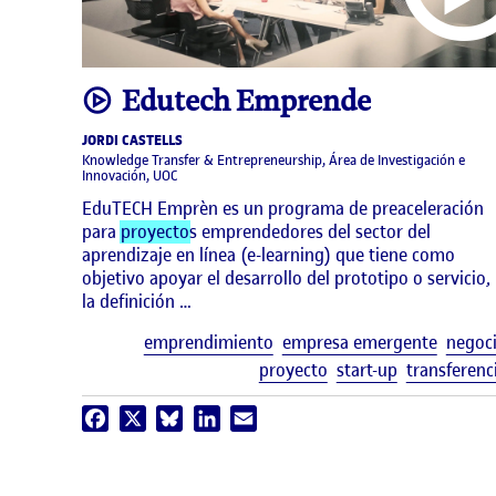
video
Edutech Emprende
JORDI CASTELLS
Knowledge Transfer & Entrepreneurship, Área de Investigación e
Innovación, UOC
EduTECH Emprèn es un programa de preaceleración
para
proyecto
s emprendedores del sector del
aprendizaje en línea (e-learning) que tiene como
objetivo apoyar el desarrollo del prototipo o servicio,
la definición …
emprendimiento
empresa emergente
negoc
proyecto
start-up
transferenc
Facebook
X
Bluesky
LinkedIn
Email