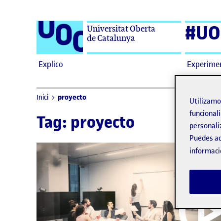
Saltar al contenido
#UO
Universitat Oberta
de Catalunya
Explico
Experime
proyecto
Inici
Utilizam
funcionali
Tag:
proyecto
personali
Puedes ac
informaci