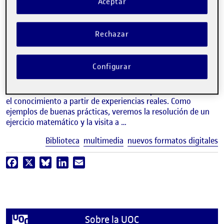
Aceptar
video
Las experiencias reales,
protagonistas de los recursos de
Rechazar
aprendizaje
Configurar
LIS BALCELLS
Biblioteca, UOC
Los distintos formatos audiovisuales nos permiten mostrar
el conocimiento a partir de experiencias reales. Como
ejemplos de buenas prácticas, veremos la resolución de un
ejercicio matemático y la visita a …
E
Biblioteca
multimedia
nuevos formatos digitales
Facebook
X
Bluesky
LinkedIn
Email
Sobre la UOC