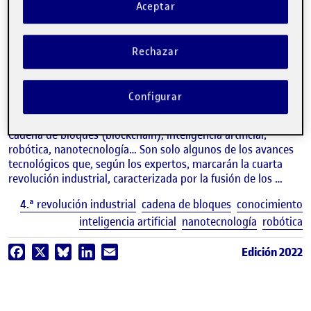
Aceptar
video
4.ª revolución industrial
(debate)
Rechazar
MARIOLA DINARÈS, JOSEP M. GANYET, LAURA FERNÁNDEZ, MONTSE
GUÀRDIA Y ENRIC SERRADELL
Periodista y SMM /Experto en inteligencia artificial / Consejera delegada de
Configurar
allWomen Tech / Consejera delegada de Big Onion / Profesor de los Estudios de
Economía y Empresa de la UOC
Cadena de bloques (blockchain), inteligencia artificial,
robótica, nanotecnología… Son solo algunos de los avances
tecnológicos que, según los expertos, marcarán la cuarta
revolución industrial, caracterizada por la fusión de los …
E
4.ª revolución industrial
cadena de bloques
conocimiento
inteligencia artificial
nanotecnología
robótica
Edición 2022
Facebook
X
Bluesky
LinkedIn
Email