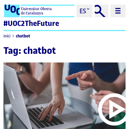
Saltar al contenido
Universitat Oberta
ES
de Catalunya
#UOC2TheFuture
chatbot
Inici
Tag:
chatbot