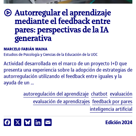
video
Autorregular el aprendizaje
mediante el feedback entre
pares: perspectivas de la IA
generativa
MARCELO FABIÁN MAINA
Estudios de Psicología y Ciencias de la Educación de la UOC
Actividad desarrollada en el marco de un proyecto I+D que
presenta una experiencia sobre la adopción de estrategias de
autorregulación utilizando el feedback entre iguales y la
ayuda de un …
E
autoregulación del aprendizaje
chatbot
evaluación
evaluación de aprendizajes
feedback por pares
inteligencia artificial
Edición 2024
Facebook
X
Bluesky
LinkedIn
Email