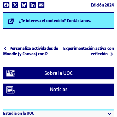
Edición 2024
Facebook
X
Bluesky
LinkedIn
Email
(se abre en n
¿Te interesa el contenido? Contáctanos.
Post navigation
Publicación anterior
Siguiente publicación
Personaliza actividades de
Experimentación activa con
Moodle (y Canvas) con R
reflexión
Sobre la UOC
Noticias
Estudia en la UOC