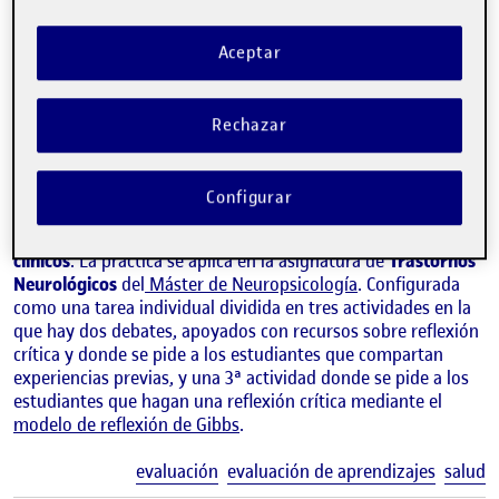
Aceptar
MARCO CALABRIA
Rechazar
Profesor de los Estudios de Artes y Humanidades de la UOC
Acción docente de evaluación digital para
impulsar
Configurar
competencias transversales de pensamiento crítico y
reflexivo
de aplicación en la solución de problemas de
casos
clínicos
. La práctica se aplica en la asignatura de
Trastornos
Neurológicos
del
Máster de Neuropsicología
. Configurada
como una tarea individual dividida en tres actividades en la
que hay dos debates, apoyados con recursos sobre reflexión
crítica y donde se pide a los estudiantes que compartan
experiencias previas, y una 3ª actividad donde se pide a los
estudiantes que hagan una reflexión crítica mediante el
modelo de reflexión de Gibbs
.
E
evaluación
evaluación de aprendizajes
salud