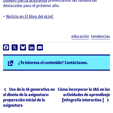
Guillem Garcia Brustenga
presentamos las tendencias
destacadas para el próximo año.
Notícia en El blog del eLinC
E
educación
tendencias
Facebook
X
Bluesky
LinkedIn
Email
(se abre en n
¿Te interesa el contenido? Contáctanos.
Post navigation
Publicación anterior
Siguiente publicación
Uso de la IA generativa en
Cómo incorporar la IAG en las
el diseño de la asignatura:
actividades de aprendizaje
preparación inicial de la
[infografía interactiva ]
asignatura