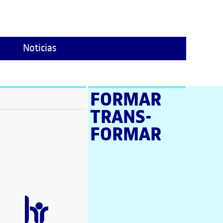
Noticias
FORMAR
TRANS­
ventana)
FORMAR
tana)
tana)
e en nueva ventana)
tana)
a ventana)
 en nueva ventana)
ana)