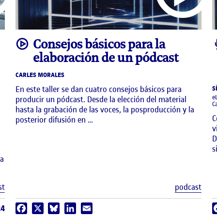
video
Consejos básicos para la
elaboración de un pódcast
CARLES MORALES
En este taller se dan cuatro consejos básicos para
S
e
producir un pódcast. Desde la elección del material
C
hasta la grabación de las voces, la posproducción y la
C
posterior difusión en …
v
D
s
va
Etiquetas
Etiq
st
podcast
24
Facebook
X
Bluesky
LinkedIn
Email