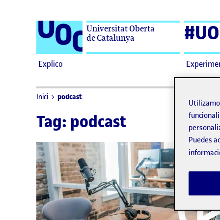
Saltar al contenido
#UO
Universitat Oberta
de Catalunya
Explico
Experime
podcast
Inici
Utilizam
funcionali
Tag:
podcast
personali
Puedes ac
informaci