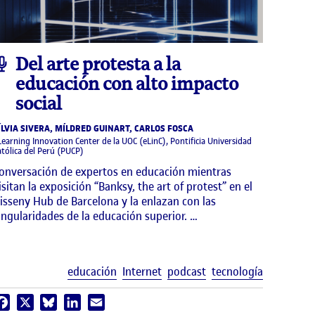
podcast
Del arte protesta a la
educación con alto impacto
social
ÍLVIA SIVERA, MÍLDRED GUINART, CARLOS FOSCA
Learning Innovation Center de la UOC (eLinC), Pontificia Universidad
atólica del Perú (PUCP)
onversación de expertos en educación mientras
isitan la exposición “Banksy, the art of protest” en el
isseny Hub de Barcelona y la enlazan con las
ingularidades de la educación superior. …
uetas
Etiquetas
educación
Internet
podcast
tecnología
Facebook
X
Bluesky
LinkedIn
Email