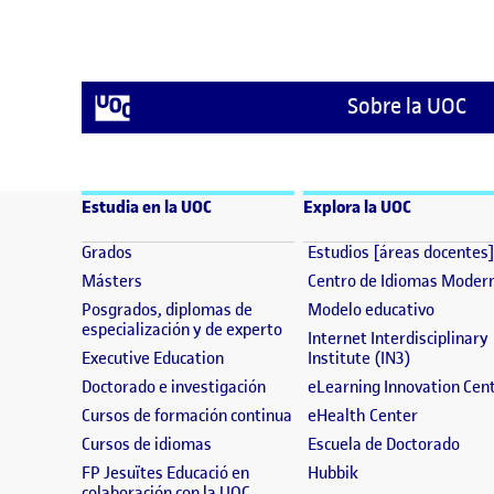
Sobre la UOC
Estudia en la UOC
Explora la UOC
(se abre en nueva ventana)
Grados
Estudios [áreas docentes
(se abre en nueva ventana)
Másters
Centro de Idiomas Moder
(se abre
Posgrados, diplomas de
Modelo educativo
(se abre en nueva ventana)
especialización y de experto
Internet Interdisciplinary
(se abre en nueva ventana)
(se abre en
Executive Education
Institute (IN3)
(se abre en nueva ventana)
Doctorado e investigación
eLearning Innovation Cen
(se abre en nueva ventana)
(se abre e
Cursos de formación continua
eHealth Center
(se abre en nueva ventana)
(se 
Cursos de idiomas
Escuela de Doctorado
(se abre en nueva 
FP Jesuïtes Educació en
Hubbik
(se abre en nueva ventana)
colaboración con la UOC