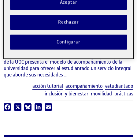
Aceptar
video
Servicios que acompañan: un
modelo centrado en el
Rechazar
estudiante
ELISENDA FARRÀS
Configurar
Directora del Área de Acompañamiento y Orientación de la UOC
La responsable del Área de Acompañamiento y Orientación
de la UOC presenta el modelo de acompañamiento de la
universidad para ofrecer al estudiantado un servicio integral
que aborde sus necesidades …
E
acción tutorial
acompañamiento
estudiantado
inclusión y bienestar
movilidad
prácticas
Facebook
X
Bluesky
LinkedIn
Email