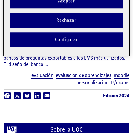
Aceptar
video
Personaliza actividades de
Moodle
(y Canvas) con R
Rechazar
MARIA PUJOL Y DANIEL LIVIANO
Estudios de Economía y Empresa de la UOC
Configurar
Experiencia de evaluación digital, ubicua y flexible que
propone utilizar la librería R/exams de R para generar
bancos de preguntas exportables a los LMS más utilizados.
El diseño del banco …
E
evaluación
evaluación de aprendizajes
moodle
personalización
R/exams
Edición 2024
Facebook
X
Bluesky
LinkedIn
Email
Sobre la UOC