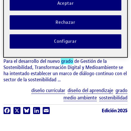
Aceptar
video
La creación del
grado
de Gestión
de la Sostenibilidad,
Rechazar
Transformación Digital y
Medioambiente
Configurar
HUG MARCH
Estudios de Economía y Empresa de la UOC
Para el desarrollo del nuevo
grado
de Gestión de la
Sostenibilidad, Transformación Digital y Medioambiente se
ha intentado establecer un marco de diálogo continuo con el
sector de la sostenibilidad …
E
diseño curricular
diseño del aprendizaje
grado
medio ambiente
sostenibilidad
Edición 2025
Facebook
X
Bluesky
LinkedIn
Email