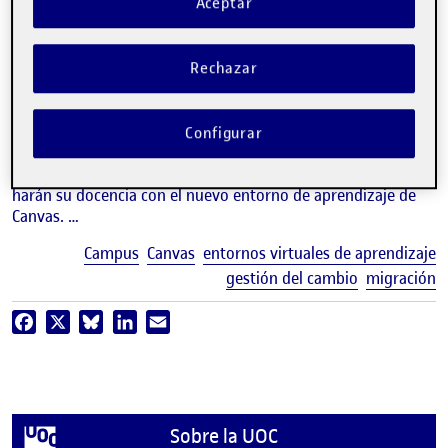
Aceptar
video
Canvas, el nuevo entorno de
aprendizaje de la UOC
Rechazar
INSTITUCIONAL
UOC
Configurar
El curso 2023-2024 representa un hito muy relevante para la
universidad: la mayoría de los programas que se ofrecen
harán su docencia con el nuevo entorno de aprendizaje de
Canvas. …
E
Campus
Canvas
entornos virtuales de aprendizaje
gestión del cambio
migración
Facebook
X
Bluesky
LinkedIn
Email
Sobre la UOC